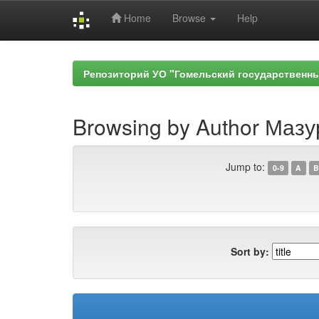
Home
Browse
Help
Skip
navigation
Репозиторий УО "Гомельский государственн
Browsing by Author Мазу
Jump to:
0-9
A
B
Sort by: