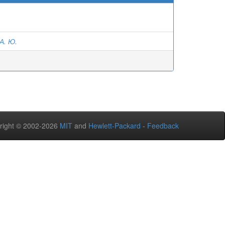
А. Ю.
right © 2002-2026
MIT
and
Hewlett-Packard
-
Feedback