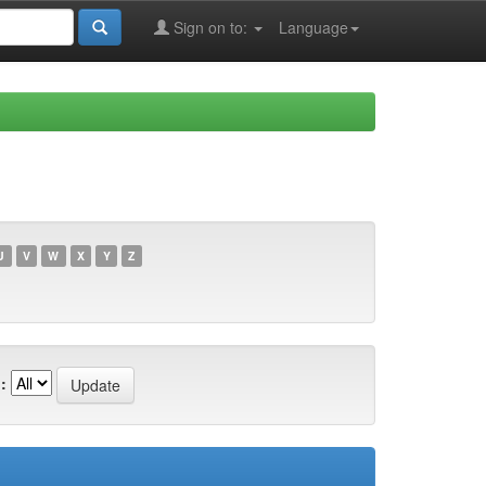
Sign on to:
Language
U
V
W
X
Y
Z
: