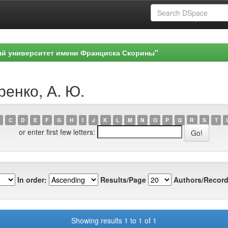
ый университет имени Франциска Скорины"
ренко, А. Ю.
C
D
E
F
G
H
I
J
K
L
M
N
O
P
Q
R
S
T
or enter first few letters:
In order:
Results/Page
Authors/Record
Showing results 1 to 1 of 1