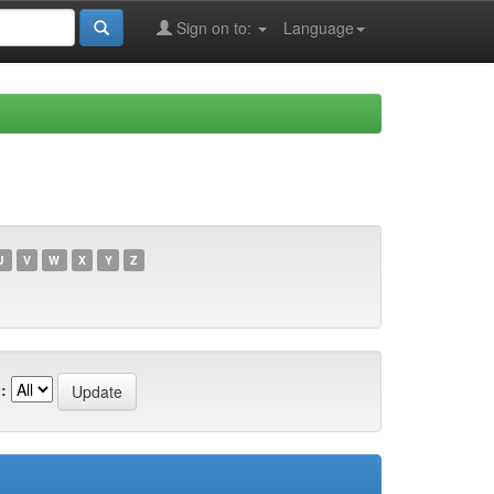
Sign on to:
Language
U
V
W
X
Y
Z
: