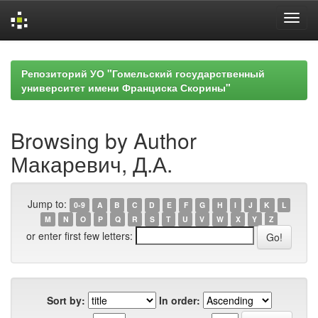
Skip
navigation
Репозиторий УО "Гомельский государственный
университет имени Франциска Скорины"
Browsing by Author
Макаревич, Д.А.
Jump to:
0-9
A
B
C
D
E
F
G
H
I
J
K
L
M
N
O
P
Q
R
S
T
U
V
W
X
Y
Z
or enter first few letters:
Sort by:
In order: