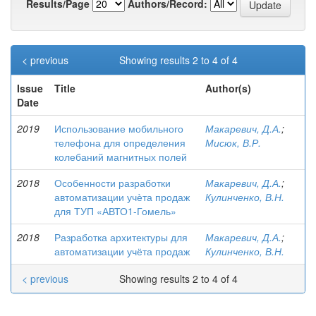
Results/Page
Authors/Record:
< previous
Showing results 2 to 4 of 4
Issue
Title
Author(s)
Date
2019
Использование мобильного
Макаревич, Д.А.
;
телефона для определения
Мисюк, В.Р.
колебаний магнитных полей
2018
Особенности разработки
Макаревич, Д.А.
;
автоматизации учѐта продаж
Кулинченко, В.Н.
для ТУП «АВТО1-Гомель»
2018
Разработка архитектуры для
Макаревич, Д.А.
;
автоматизации учёта продаж
Кулинченко, В.Н.
< previous
Showing results 2 to 4 of 4