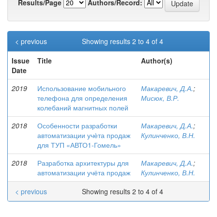
Results/Page
Authors/Record:
< previous
Showing results 2 to 4 of 4
Issue
Title
Author(s)
Date
2019
Использование мобильного
Макаревич, Д.А.
;
телефона для определения
Мисюк, В.Р.
колебаний магнитных полей
2018
Особенности разработки
Макаревич, Д.А.
;
автоматизации учѐта продаж
Кулинченко, В.Н.
для ТУП «АВТО1-Гомель»
2018
Разработка архитектуры для
Макаревич, Д.А.
;
автоматизации учёта продаж
Кулинченко, В.Н.
< previous
Showing results 2 to 4 of 4