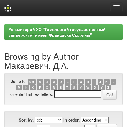
Skip
navigation
Репозиторий УО "Гомельский государственный
университет имени Франциска Скорины"
Browsing by Author
Макаревич, Д.А.
Jump to:
0-9
A
B
C
D
E
F
G
H
I
J
K
L
M
N
O
P
Q
R
S
T
U
V
W
X
Y
Z
or enter first few letters:
Sort by:
In order: