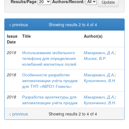
Results/Page
Authors/Record:
< previous
Showing results 2 to 4 of 4
Issue
Title
Author(s)
Date
2019
Использование мобильного
Макаревич, Д.А.
;
телефона для определения
Мисюк, В.Р.
колебаний магнитных полей
2018
Особенности разработки
Макаревич, Д.А.
;
автоматизации учѐта продаж
Кулинченко, В.Н.
для ТУП «АВТО1-Гомель»
2018
Разработка архитектуры для
Макаревич, Д.А.
;
автоматизации учёта продаж
Кулинченко, В.Н.
< previous
Showing results 2 to 4 of 4