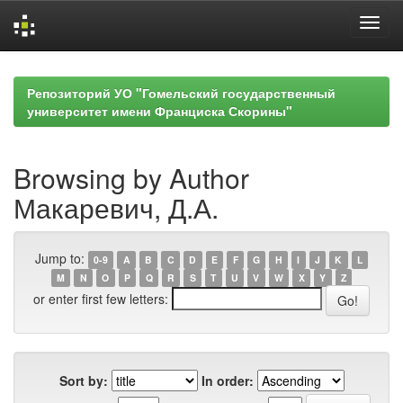
Skip
navigation
Репозиторий УО "Гомельский государственный
университет имени Франциска Скорины"
Browsing by Author
Макаревич, Д.А.
Jump to:
0-9
A
B
C
D
E
F
G
H
I
J
K
L
M
N
O
P
Q
R
S
T
U
V
W
X
Y
Z
or enter first few letters:
Sort by:
In order: