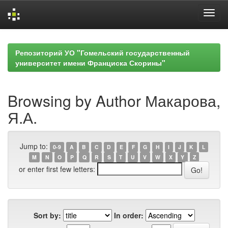
Skip
navigation
Репозиторий УО "Гомельский государственный
университет имени Франциска Скорины"
Browsing by Author Макарова,
Я.А.
Jump to:
0-9
A
B
C
D
E
F
G
H
I
J
K
L
M
N
O
P
Q
R
S
T
U
V
W
X
Y
Z
or enter first few letters:
Sort by:
In order: