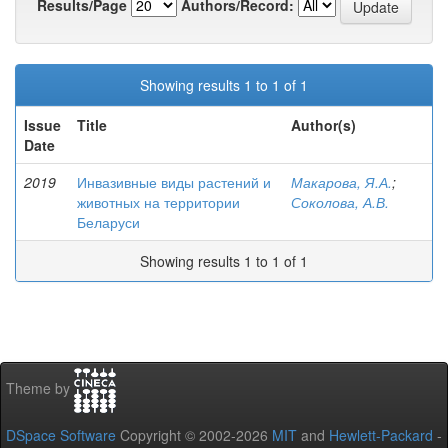
Results/Page
Authors/Record:
Showing results 1 to 1 of 1
Issue
Title
Author(s)
Date
2019
Инвазивные виды растений и
Макарова, Я.А.
;
животных на территории
Соколова, А.В.
Беларуси
Showing results 1 to 1 of 1
Theme by
DSpace Software
Copyright © 2002-2026
MIT
and
Hewlett-Packard
-