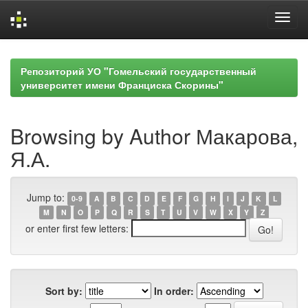
Skip
navigation
Репозиторий УО "Гомельский государственный
университет имени Франциска Скорины"
Browsing by Author Макарова,
Я.А.
Jump to:
0-9
A
B
C
D
E
F
G
H
I
J
K
L
M
N
O
P
Q
R
S
T
U
V
W
X
Y
Z
or enter first few letters:
Sort by:
In order: