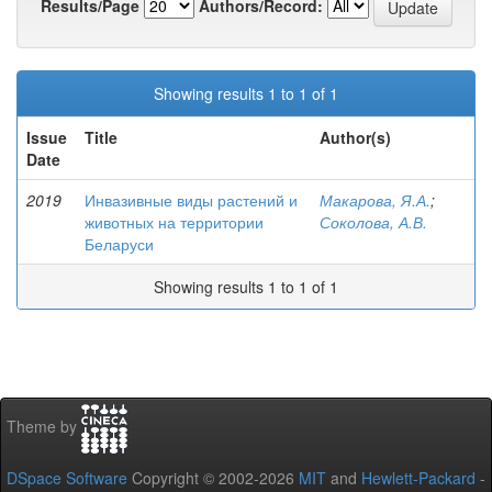
Results/Page
Authors/Record:
Showing results 1 to 1 of 1
Issue
Title
Author(s)
Date
2019
Инвазивные виды растений и
Макарова, Я.А.
;
животных на территории
Соколова, А.В.
Беларуси
Showing results 1 to 1 of 1
Theme by
DSpace Software
Copyright © 2002-2026
MIT
and
Hewlett-Packard
-