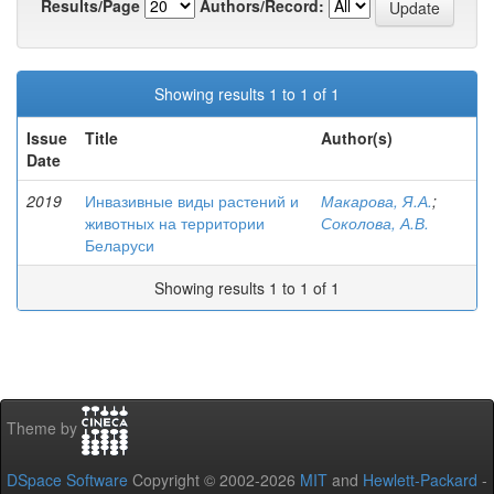
Results/Page
Authors/Record:
Showing results 1 to 1 of 1
Issue
Title
Author(s)
Date
2019
Инвазивные виды растений и
Макарова, Я.А.
;
животных на территории
Соколова, А.В.
Беларуси
Showing results 1 to 1 of 1
Theme by
DSpace Software
Copyright © 2002-2026
MIT
and
Hewlett-Packard
-