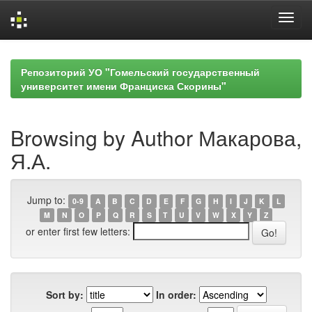
Skip
navigation
Репозиторий УО "Гомельский государственный
университет имени Франциска Скорины"
Browsing by Author Макарова,
Я.А.
Jump to:
0-9
A
B
C
D
E
F
G
H
I
J
K
L
M
N
O
P
Q
R
S
T
U
V
W
X
Y
Z
or enter first few letters:
Sort by:
In order: