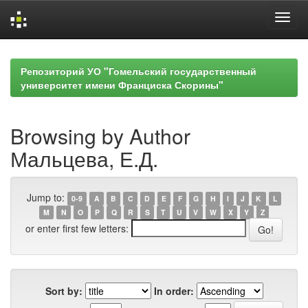
Skip
navigation
Репозиторий УО "Гомельский государственный
университет имени Франциска Скорины"
Browsing by Author
Мальцева, Е.Д.
Jump to:
0-9
A
B
C
D
E
F
G
H
I
J
K
L
M
N
O
P
Q
R
S
T
U
V
W
X
Y
Z
or enter first few letters:
Sort by:
In order: