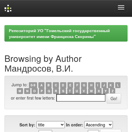
Skip
navigation
Репозиторий УО "Гомельский государственный
университет имени Франциска Скорины"
Browsing by Author
Мандросов, В.И.
Jump to:
0-9
A
B
C
D
E
F
G
H
I
J
K
L
M
N
O
P
Q
R
S
T
U
V
W
X
Y
Z
or enter first few letters:
Sort by:
In order: