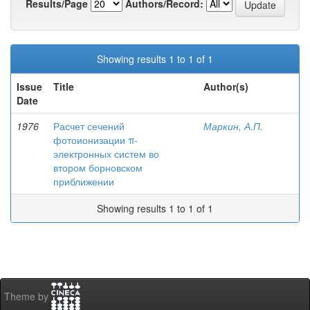
Results/Page
Authors/Record:
Showing results 1 to 1 of 1
Issue
Title
Author(s)
Date
1976
Расчет сечений
Маркин, А.П.
фотоионизации π-
электронных систем во
втором борновском
приближении
Showing results 1 to 1 of 1
Theme by