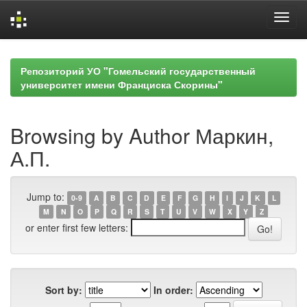
Skip
navigation
Репозиторий УО "Гомельский государственный
университет имени Франциска Скорины"
Browsing by Author Маркин,
А.П.
Jump to:
0-9
A
B
C
D
E
F
G
H
I
J
K
L
M
N
O
P
Q
R
S
T
U
V
W
X
Y
Z
or enter first few letters:
Sort by:
In order: