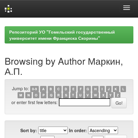
Skip
navigation
Репозиторий УО "Гомельский государственный
университет имени Франциска Скорины"
Browsing by Author Маркин,
А.П.
Jump to:
0-9
A
B
C
D
E
F
G
H
I
J
K
L
M
N
O
P
Q
R
S
T
U
V
W
X
Y
Z
or enter first few letters:
Sort by:
In order: