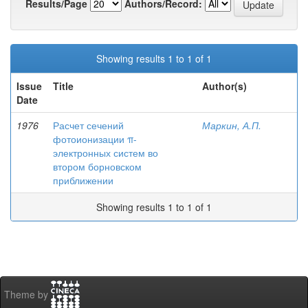
Results/Page
Authors/Record:
Showing results 1 to 1 of 1
Issue
Title
Author(s)
Date
1976
Расчет сечений
Маркин, А.П.
фотоионизации π-
электронных систем во
втором борновском
приближении
Showing results 1 to 1 of 1
Theme by