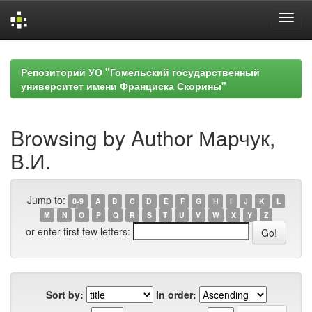
Skip
navigation
Репозиторий УО "Гомельский государственный
университет имени Франциска Скорины"
Browsing by Author Марчук,
В.И.
Jump to:
0-9
A
B
C
D
E
F
G
H
I
J
K
L
M
N
O
P
Q
R
S
T
U
V
W
X
Y
Z
or enter first few letters:
Sort by:
In order: