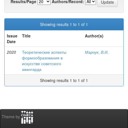
Results/Page
Authors/Record:
Showing results 1 to 1 of 1
Issue
Title
Author(s)
Date
2020
Теоретические аспекты
Марчук, В.И.
формообразования в
искусстве советского
авангарда
Showing results 1 to 1 of 1
Theme by