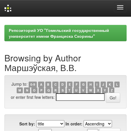
Skip
navigation
Репозиторий УО "Гомельский государственный
университет имени Франциска Скорины"
Browsing by Author
Маршэўская, В.В.
Jump to:
0-9
A
B
C
D
E
F
G
H
I
J
K
L
M
N
O
P
Q
R
S
T
U
V
W
X
Y
Z
or enter first few letters:
Sort by:
In order: