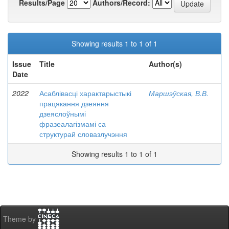
Results/Page
Authors/Record:
Showing results 1 to 1 of 1
Issue
Title
Author(s)
Date
2022
Асаблівасці характарыстыкі
Маршэўская, В.В.
працякання дзеяння
дзеяслоўнымі
фразеалагізмамі са
структурай словазлучэння
Showing results 1 to 1 of 1
Theme by