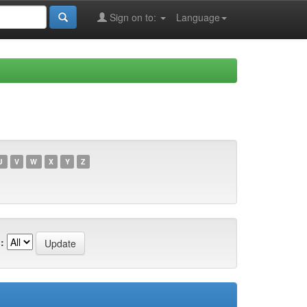
Sign on to:
Language
U
V
W
X
Y
Z
: