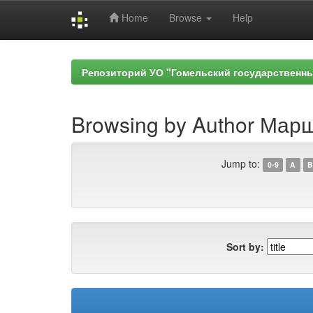
Home
Browse
Help
Skip
navigation
Репозиторий УО "Гомельский государственн
Browsing by Author Марш
Jump to:
0-9
A
B
Sort by: