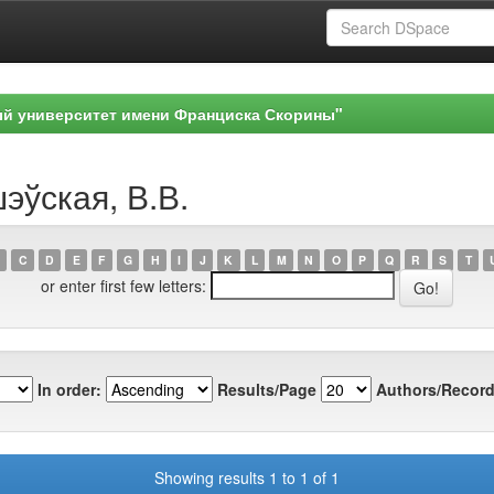
ый университет имени Франциска Скорины"
эўская, В.В.
C
D
E
F
G
H
I
J
K
L
M
N
O
P
Q
R
S
T
or enter first few letters:
In order:
Results/Page
Authors/Record
Showing results 1 to 1 of 1