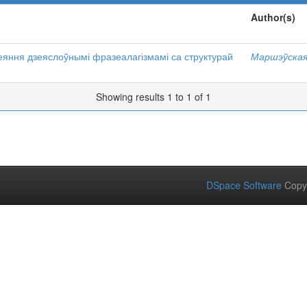
Author(s)
еяння дзеяслоўнымі фразеалагізмамі са структурай
Маршэўская,
Showing results 1 to 1 of 1
DSpace Software
Copy