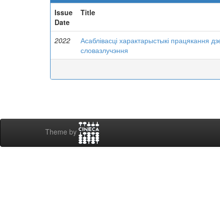
Issue
Title
Date
2022
Асаблівасці характарыстыкі працякання дз
словазлучэння
Theme by