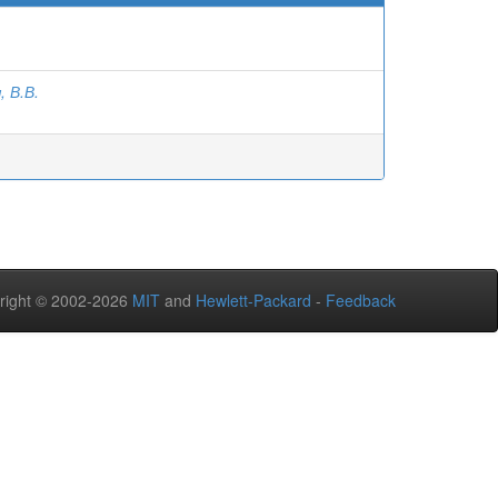
 В.В.
right © 2002-2026
MIT
and
Hewlett-Packard
-
Feedback