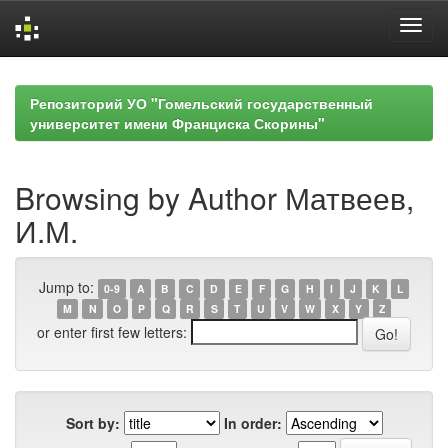
Skip
navigation
Репозиторий УО "Гомельский государственный
университет имени Франциска Скорины"
Browsing by Author Матвеев,
И.М.
Jump to:
0-9
A
B
C
D
E
F
G
H
I
J
K
L
M
N
O
P
Q
R
S
T
U
V
W
X
Y
Z
or enter first few letters:
Sort by:
In order: