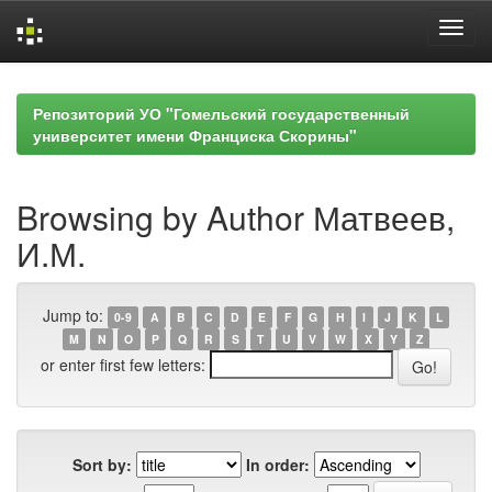
Skip
navigation
Репозиторий УО "Гомельский государственный
университет имени Франциска Скорины"
Browsing by Author Матвеев,
И.М.
Jump to:
0-9
A
B
C
D
E
F
G
H
I
J
K
L
M
N
O
P
Q
R
S
T
U
V
W
X
Y
Z
or enter first few letters:
Sort by:
In order: