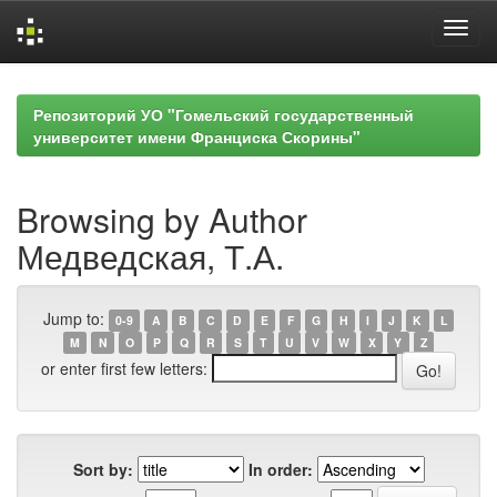
Skip
navigation
Репозиторий УО "Гомельский государственный
университет имени Франциска Скорины"
Browsing by Author
Медведская, Т.А.
Jump to:
0-9
A
B
C
D
E
F
G
H
I
J
K
L
M
N
O
P
Q
R
S
T
U
V
W
X
Y
Z
or enter first few letters:
Sort by:
In order: