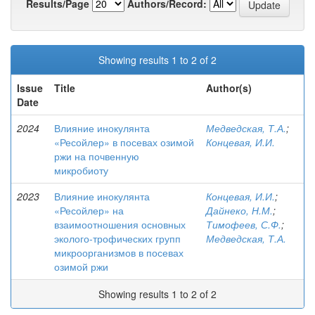
Results/Page
Authors/Record:
Showing results 1 to 2 of 2
Issue
Title
Author(s)
Date
2024
Влияние инокулянта
Медведская, Т.А.
;
«Ресойлер» в посевах озимой
Концевая, И.И.
ржи на почвенную
микробиоту
2023
Влияние инокулянта
Концевая, И.И.
;
«Ресойлер» на
Дайнеко, Н.М.
;
взаимоотношения основных
Тимофеев, С.Ф.
;
эколого-трофических групп
Медведская, Т.А.
микроорганизмов в посевах
озимой ржи
Showing results 1 to 2 of 2