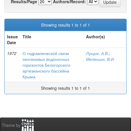
Results/Page
Authors/Record:
Showing results 1 to 1 of 1
Issue
Title
Author(s)
Date
1972
О гидравлической связи
Лущик, А.В.
;
неогеновых водоносных
Мелешин, В.И.
горизонтов Белогорского
артезианского бассейна
Крыма
Showing results 1 to 1 of 1
Theme by