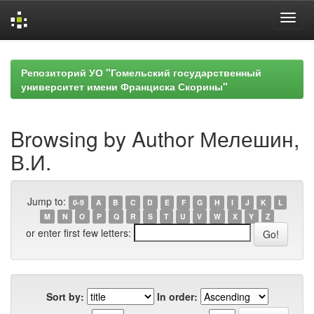
Skip
navigation
Репозиторий УО "Гомельский государственный
университет имени Франциска Скорины"
Browsing by Author Мелешин,
В.И.
Jump to:
0-9
A
B
C
D
E
F
G
H
I
J
K
L
M
N
O
P
Q
R
S
T
U
V
W
X
Y
Z
or enter first few letters:
Sort by:
In order: