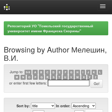
Skip
navigation
Репозиторий УО "Гомельский государственный
университет имени Франциска Скорины"
Browsing by Author Мелешин,
В.И.
Jump to:
0-9
A
B
C
D
E
F
G
H
I
J
K
L
M
N
O
P
Q
R
S
T
U
V
W
X
Y
Z
or enter first few letters:
Sort by:
In order: