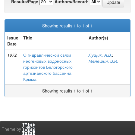
Results/Page
Authors/Record:
Showing results 1 to 1 of 1
Issue
Title
Author(s)
Date
1972
О гидравлической связи
Лущик, А.В.
;
неогеновых водоносных
Мелешин, В.И.
горизонтов Белогорского
артезианского бассейна
Крыма
Showing results 1 to 1 of 1
Theme by