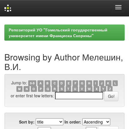
Skip
navigation
Репозиторий УО "Гомельский государственный
университет имени Франциска Скорины"
Browsing by Author Мелешин,
В.И.
Jump to:
0-9
A
B
C
D
E
F
G
H
I
J
K
L
M
N
O
P
Q
R
S
T
U
V
W
X
Y
Z
or enter first few letters:
Sort by:
In order: