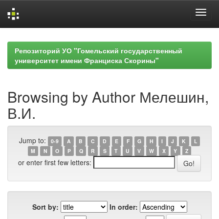
Skip
navigation
Репозиторий УО "Гомельский государственный
университет имени Франциска Скорины"
Browsing by Author Мелешин,
В.И.
Jump to:
0-9
A
B
C
D
E
F
G
H
I
J
K
L
M
N
O
P
Q
R
S
T
U
V
W
X
Y
Z
or enter first few letters:
Sort by:
In order: