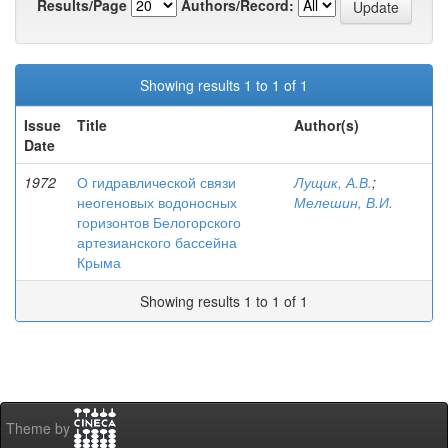
Results/Page
Authors/Record:
Showing results 1 to 1 of 1
Issue
Title
Author(s)
Date
1972
О гидравлической связи
Лущик, А.В.
;
неогеновых водоносных
Мелешин, В.И.
горизонтов Белогорского
артезианского бассейна
Крыма
Showing results 1 to 1 of 1
Theme by