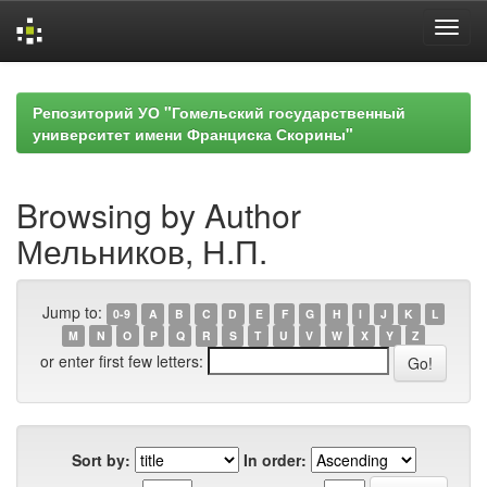
Skip
navigation
Репозиторий УО "Гомельский государственный
университет имени Франциска Скорины"
Browsing by Author
Мельников, Н.П.
Jump to:
0-9
A
B
C
D
E
F
G
H
I
J
K
L
M
N
O
P
Q
R
S
T
U
V
W
X
Y
Z
or enter first few letters:
Sort by:
In order: