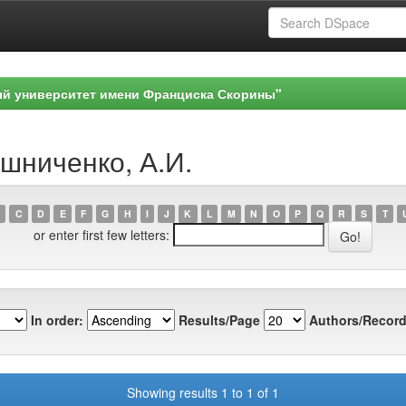
ый университет имени Франциска Скорины"
ошниченко, А.И.
C
D
E
F
G
H
I
J
K
L
M
N
O
P
Q
R
S
T
or enter first few letters:
In order:
Results/Page
Authors/Record
Showing results 1 to 1 of 1