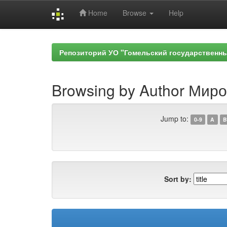
Home
Browse
Help
Skip
navigation
Репозиторий УО "Гомельский государственн
Browsing by Author Мир
Jump to:
0-9
A
B
Sort by: