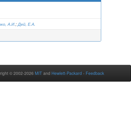
о, А.И.
;
Дей, Е.А.
right © 2002-2026
MIT
and
Hewlett-Packard
-
Feedback