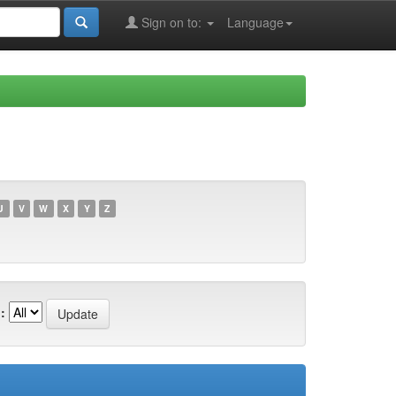
Sign on to:
Language
U
V
W
X
Y
Z
: