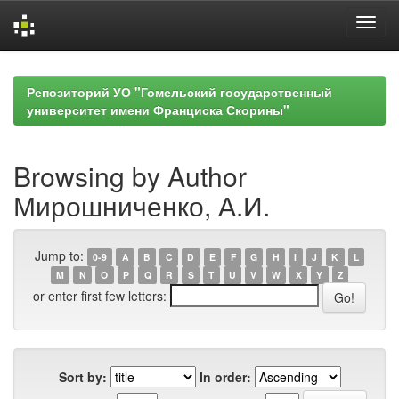
Skip
navigation
Репозиторий УО "Гомельский государственный
университет имени Франциска Скорины"
Browsing by Author
Мирошниченко, А.И.
Jump to:
0-9
A
B
C
D
E
F
G
H
I
J
K
L
M
N
O
P
Q
R
S
T
U
V
W
X
Y
Z
or enter first few letters:
Sort by:
In order: