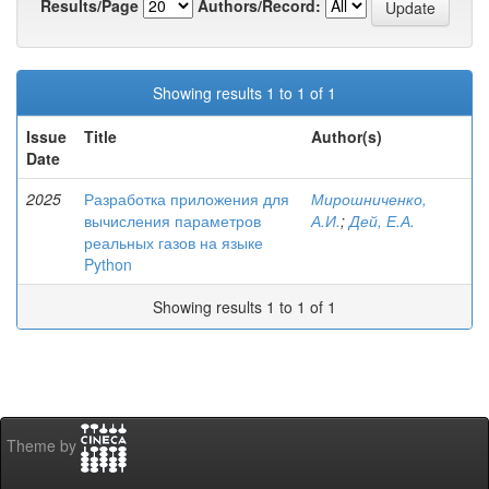
Results/Page
Authors/Record:
Showing results 1 to 1 of 1
Issue
Title
Author(s)
Date
2025
Разработка приложения для
Мирошниченко,
вычисления параметров
А.И.
;
Дей, Е.А.
реальных газов на языке
Python
Showing results 1 to 1 of 1
Theme by