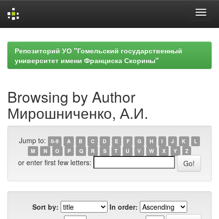
Skip
navigation
Репозиторий УО "Гомельский государственный
университет имени Франциска Скорины"
Browsing by Author
Мирошниченко, А.И.
Jump to:
0-9
A
B
C
D
E
F
G
H
I
J
K
L
M
N
O
P
Q
R
S
T
U
V
W
X
Y
Z
or enter first few letters:
Sort by:
In order: