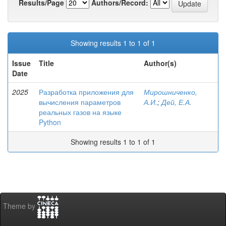
Results/Page
Authors/Record:
Showing results 1 to 1 of 1
Issue
Title
Author(s)
Date
2025
Разработка приложения для
Мирошниченко,
вычисления параметров
А.И.
;
Дей, Е.А.
реальных газов на языке
Python
Showing results 1 to 1 of 1
Theme by