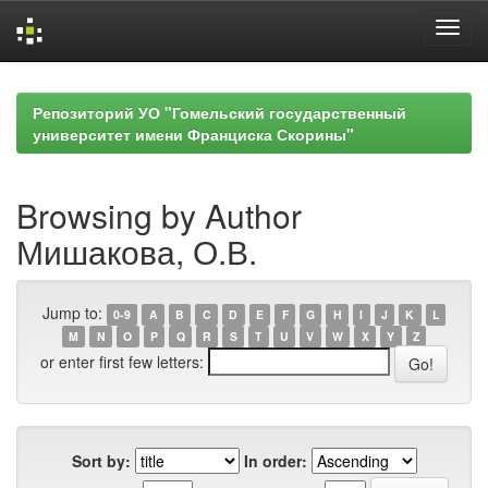
Skip
navigation
Репозиторий УО "Гомельский государственный
университет имени Франциска Скорины"
Browsing by Author
Мишакова, О.В.
Jump to:
0-9
A
B
C
D
E
F
G
H
I
J
K
L
M
N
O
P
Q
R
S
T
U
V
W
X
Y
Z
or enter first few letters:
Sort by:
In order: