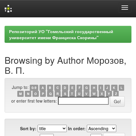
Skip
navigation
Репозиторий УО "Гомельский государственный
университет имени Франциска Скорины"
Browsing by Author Морозов,
В. П.
Jump to:
0-9
A
B
C
D
E
F
G
H
I
J
K
L
M
N
O
P
Q
R
S
T
U
V
W
X
Y
Z
or enter first few letters:
Sort by:
In order: