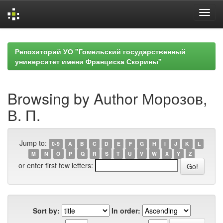
Skip
navigation
Репозиторий УО "Гомельский государственный
университет имени Франциска Скорины"
Browsing by Author Морозов,
В. П.
Jump to:
0-9
A
B
C
D
E
F
G
H
I
J
K
L
M
N
O
P
Q
R
S
T
U
V
W
X
Y
Z
or enter first few letters:
Sort by:
In order: