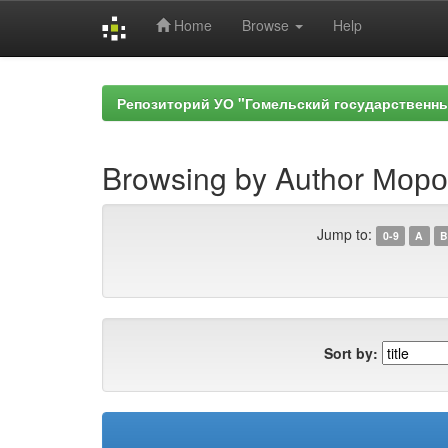
Home
Browse
Help
Skip
navigation
Репозиторий УО "Гомельский государственн
Browsing by Author Мороз
Jump to:
0-9
A
B
Sort by: