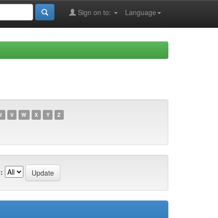
Sign on to:
Language
U
V
W
X
Y
Z
: