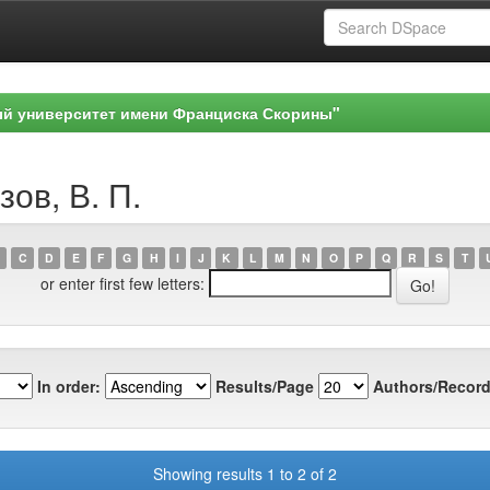
ый университет имени Франциска Скорины"
ов, В. П.
C
D
E
F
G
H
I
J
K
L
M
N
O
P
Q
R
S
T
or enter first few letters:
In order:
Results/Page
Authors/Record
Showing results 1 to 2 of 2