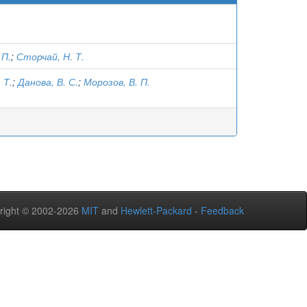
 П.
;
Сторчай, Н. Т.
 Т.
;
Данова, В. С.
;
Морозов, В. П.
right © 2002-2026
MIT
and
Hewlett-Packard
-
Feedback