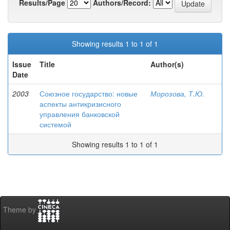
Results/Page
Authors/Record:
Showing results 1 to 1 of 1
Issue
Title
Author(s)
Date
2003
Союзное государство: новые
Морозова, Т.Ю.
аспекты антикризисного
управления банковской
системой
Showing results 1 to 1 of 1
Theme by