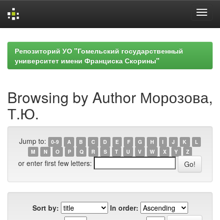
Skip
navigation
Репозиторий УО "Гомельский государственный
университет имени Франциска Скорины"
Browsing by Author Морозова,
Т.Ю.
Jump to:
0-9
A
B
C
D
E
F
G
H
I
J
K
L
M
N
O
P
Q
R
S
T
U
V
W
X
Y
Z
or enter first few letters:
Sort by:
In order: