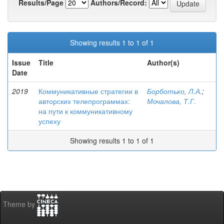
Results/Page
Authors/Record:
Showing results 1 to 1 of 1
Issue
Title
Author(s)
Date
2019
Коммуникативные стратегии в
Борботько, Л.А.
;
авторских телепрограммах:
Мочалова, Т.Г.
на пути к коммуникативному
успеху
Showing results 1 to 1 of 1
Theme by