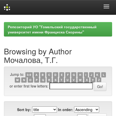
Skip
navigation
Репозиторий УО "Гомельский государственный
университет имени Франциска Скорины"
Browsing by Author
Мочалова, Т.Г.
Jump to:
0-9
A
B
C
D
E
F
G
H
I
J
K
L
M
N
O
P
Q
R
S
T
U
V
W
X
Y
Z
or enter first few letters:
Sort by:
In order: