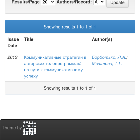
Results/Page
Authors/Record:
Showing results 1 to 1 of 1
Issue
Title
Author(s)
Date
2019
Коммуникативные стратегии в
Борботько, Л.А.
;
авторских телепрограммах:
Мочалова, Т.Г.
на пути к коммуникативному
успеху
Showing results 1 to 1 of 1
Theme by