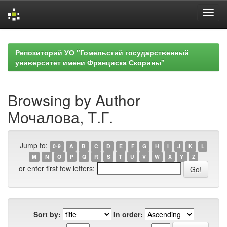
Skip
navigation
Репозиторий УО "Гомельский государственный
университет имени Франциска Скорины"
Browsing by Author
Мочалова, Т.Г.
Jump to:
0-9
A
B
C
D
E
F
G
H
I
J
K
L
M
N
O
P
Q
R
S
T
U
V
W
X
Y
Z
or enter first few letters:
Sort by:
In order: