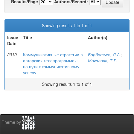
Results/Page
Authors/Record:
Showing results 1 to 1 of 1
Issue
Title
Author(s)
Date
2019
Коммуникативные стратегии в
Борботько, Л.А.
;
авторских телепрограммах:
Мочалова, Т.Г.
на пути к коммуникативному
успеху
Showing results 1 to 1 of 1
Theme by