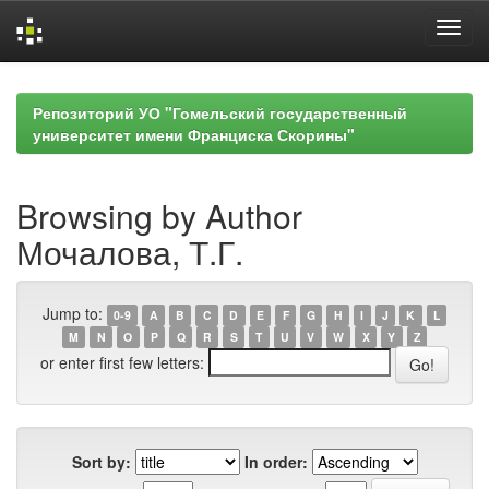
Skip
navigation
Репозиторий УО "Гомельский государственный
университет имени Франциска Скорины"
Browsing by Author
Мочалова, Т.Г.
Jump to:
0-9
A
B
C
D
E
F
G
H
I
J
K
L
M
N
O
P
Q
R
S
T
U
V
W
X
Y
Z
or enter first few letters:
Sort by:
In order: