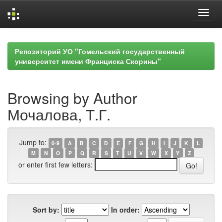
Skip
navigation
Репозиторий УО "Гомельский государственный
университет имени Франциска Скорины"
Browsing by Author
Мочалова, Т.Г.
Jump to:
0-9
A
B
C
D
E
F
G
H
I
J
K
L
M
N
O
P
Q
R
S
T
U
V
W
X
Y
Z
or enter first few letters:
Sort by:
In order: