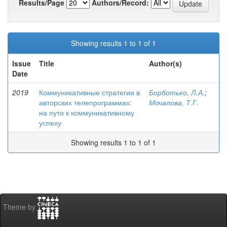
Results/Page
Authors/Record:
Showing results 1 to 1 of 1
Issue
Title
Author(s)
Date
2019
Коммуникативные стратегии в
Борботько, Л.А.
;
авторских телепрограммах:
Мочалова, Т.Г.
на пути к коммуникативному
успеху
Showing results 1 to 1 of 1
Theme by