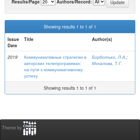
Results/Page
Authors/Record:
Showing results 1 to 1 of 1
Issue
Title
Author(s)
Date
2019
Коммуникативные стратегии в
Борботько, Л.А.
;
авторских телепрограммах:
Мочалова, Т.Г.
на пути к коммуникативному
успеху
Showing results 1 to 1 of 1
Theme by