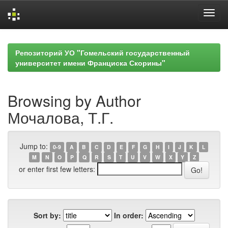
Skip
navigation
Репозиторий УО "Гомельский государственный
университет имени Франциска Скорины"
Browsing by Author
Мочалова, Т.Г.
Jump to:
0-9
A
B
C
D
E
F
G
H
I
J
K
L
M
N
O
P
Q
R
S
T
U
V
W
X
Y
Z
or enter first few letters:
Sort by:
In order: