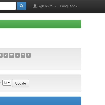
Sign on to:
Language
U
V
W
X
Y
Z
: