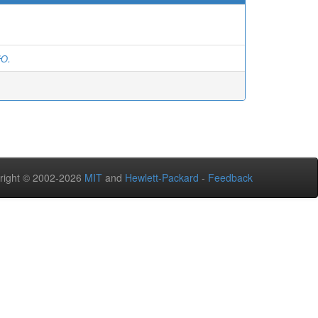
.Ю.
right © 2002-2026
MIT
and
Hewlett-Packard
-
Feedback