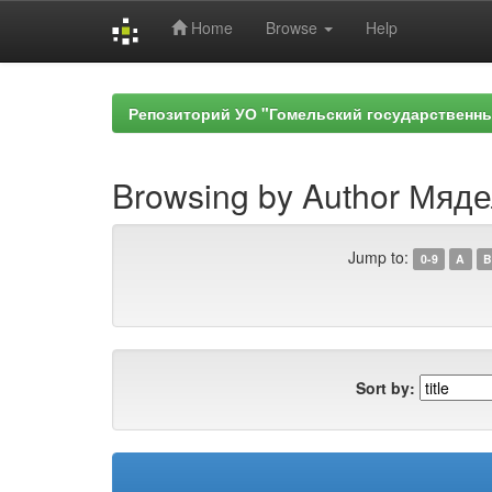
Home
Browse
Help
Skip
navigation
Репозиторий УО "Гомельский государственн
Browsing by Author Мяде
Jump to:
0-9
A
B
Sort by: