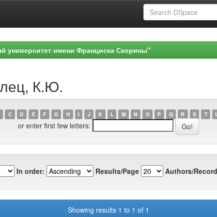
ый университет имени Франциска Скорины"
лец, К.Ю.
C
D
E
F
G
H
I
J
K
L
M
N
O
P
Q
R
S
T
or enter first few letters:
In order:
Results/Page
Authors/Record
Showing results 1 to 1 of 1