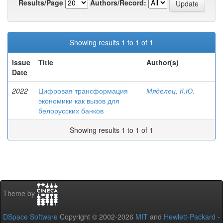
Results/Page
Authors/Record:
Showing results 1 to 1 of 1
Issue
Title
Author(s)
Date
2022
Цифровая трансформация
Мяделец, К.Ю.
экономики как вызов для
белорусских банков
Showing results 1 to 1 of 1
Theme by
DSpace Software
Copyright © 2002-2026
MIT
and
Hewlett-Packard
-