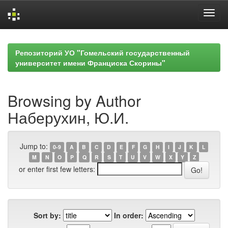
Skip
navigation
Репозиторий УО "Гомельский государственный
университет имени Франциска Скорины"
Browsing by Author
Наберухин, Ю.И.
Jump to:
0-9
A
B
C
D
E
F
G
H
I
J
K
L
M
N
O
P
Q
R
S
T
U
V
W
X
Y
Z
or enter first few letters:
Sort by:
In order: