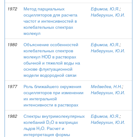
1972
Метод парциальных
Ефимов, Ю.Я.
;
осцилляторов для расчета
Наберухин, Ю.И.
частот и интенсивностей в
колебательных спектрах
молекул
1980
Объяснение особенностей
Ефимов, Ю.Я.
;
колебательных спектров
Наберухин, Ю.И.
молекул HOD в растворах
обычной и тяжелой воды на
основе флуктуационной
модели водородной связи
1977
Роль ближайшего окружения
Медведев, Н.Н.
;
осцилляторов при изменении
Наберухин, Ю.И.
их интегральной
интенсивности в растворах
1982
Спектры внутримолекулярных
Ефимов, Ю.Я.
;
колебаний D₂O в матрицах
Наберухин, Ю.И.
льдов H₂O. Расчет и
интерпретация формы