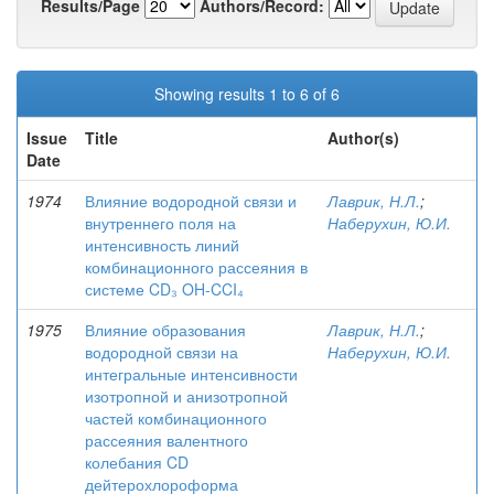
Results/Page
Authors/Record:
Showing results 1 to 6 of 6
Issue
Title
Author(s)
Date
1974
Влияние водородной связи и
Лаврик, Н.Л.
;
внутреннего поля на
Наберухин, Ю.И.
интенсивность линий
комбинационного рассеяния в
системе CD₃ OH-CCI₄
1975
Влияние образования
Лаврик, Н.Л.
;
водородной связи на
Наберухин, Ю.И.
интегральные интенсивности
изотропной и анизотропной
частей комбинационного
рассеяния валентного
колебания CD
дейтерохлороформа