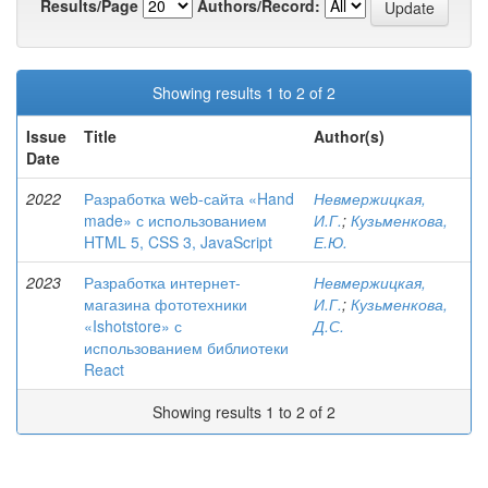
Results/Page
Authors/Record:
Showing results 1 to 2 of 2
Issue
Title
Author(s)
Date
2022
Разработка web-сайта «Hand
Невмержицкая,
made» с использованием
И.Г.
;
Кузьменкова,
HTML 5, CSS 3, JavaScript
Е.Ю.
2023
Разработка интернет-
Невмержицкая,
магазина фототехники
И.Г.
;
Кузьменкова,
«Ishotstore» с
Д.С.
использованием библиотеки
React
Showing results 1 to 2 of 2