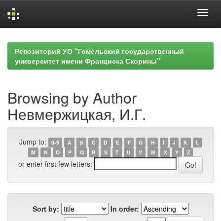
Skip
navigation
Репозиторий УО "Гомельский государственный
университет имени Франциска Скорины"
Browsing by Author
Невмержицкая, И.Г.
Jump to:
0-9
A
B
C
D
E
F
G
H
I
J
K
L
M
N
O
P
Q
R
S
T
U
V
W
X
Y
Z
or enter first few letters:
Sort by:
In order: