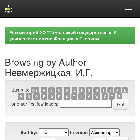
Skip
navigation
Репозиторий УО "Гомельский государственный
университет имени Франциска Скорины"
Browsing by Author
Невмержицкая, И.Г.
Jump to:
0-9
A
B
C
D
E
F
G
H
I
J
K
L
M
N
O
P
Q
R
S
T
U
V
W
X
Y
Z
or enter first few letters:
Sort by:
In order: