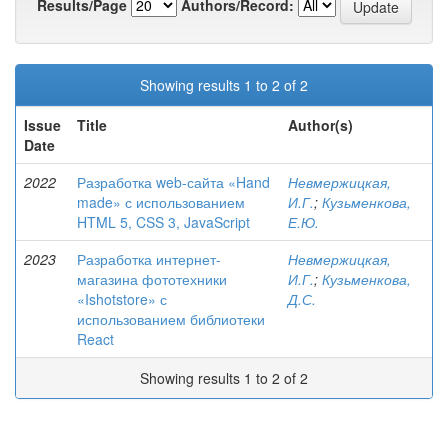
Results/Page
Authors/Record:
Showing results 1 to 2 of 2
Issue
Title
Author(s)
Date
2022
Разработка web-сайта «Hand
Невмержицкая,
made» с использованием
И.Г.
;
Кузьменкова,
HTML 5, CSS 3, JavaScript
Е.Ю.
2023
Разработка интернет-
Невмержицкая,
магазина фототехники
И.Г.
;
Кузьменкова,
«Ishotstore» с
Д.С.
использованием библиотеки
React
Showing results 1 to 2 of 2