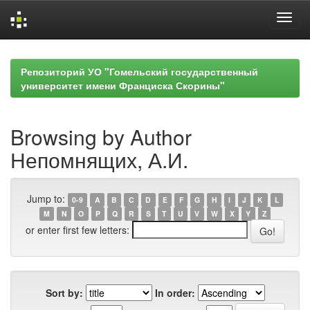
Skip
navigation
Репозиторий УО "Гомельский государственный
университет имени Франциска Скорины"
Browsing by Author
Непомнящих, А.И.
Jump to:
0-9
A
B
C
D
E
F
G
H
I
J
K
L
M
N
O
P
Q
R
S
T
U
V
W
X
Y
Z
or enter first few letters:
Sort by:
In order: