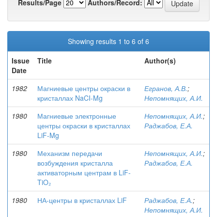
Results/Page
Authors/Record:
Showing results 1 to 6 of 6
Issue
Title
Author(s)
Date
1982
Магниевые центры окраски в
Егранов, А.В.
;
кристаллах NaCI-Mg
Непомнящих, А.И.
1980
Магниевые электронные
Непомнящих, А.И.
;
центры окраски в кристаллах
Раджабов, Е.А.
LiF-Mg
1980
Механизм передачи
Непомнящих, А.И.
;
возбуждения кристалла
Раджабов, Е.А.
активаторным центрам в LiF-
TiO₂
1980
НА-центры в кристаллах LiF
Раджабов, Е.А.
;
Непомнящих, А.И.