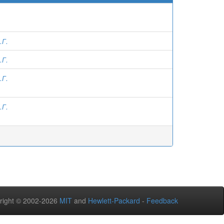
.Г.
.Г.
.Г.
.Г.
right © 2002-2026
MIT
and
Hewlett-Packard
-
Feedback