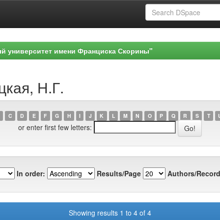
ый университет имени Франциска Скорины"
цкая, Н.Г.
C
D
E
F
G
H
I
J
K
L
M
N
O
P
Q
R
S
T
or enter first few letters:
In order:
Results/Page
Authors/Record
Showing results 1 to 4 of 4