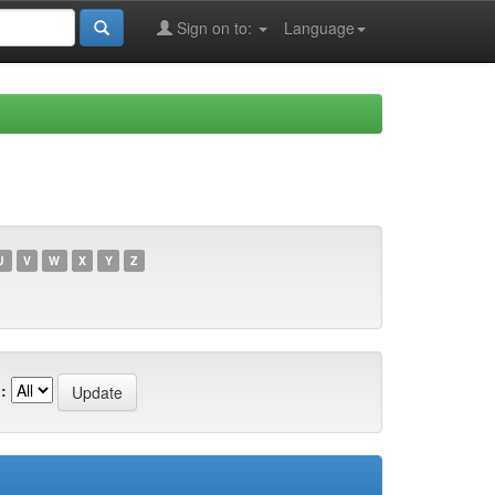
Sign on to:
Language
U
V
W
X
Y
Z
: