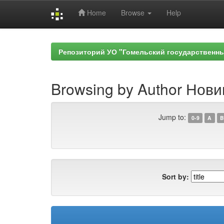
Home
Browse
Help
Skip
navigation
Репозиторий УО "Гомельский государственн
Browsing by Author Нови
Jump to:
0-9
A
B
Sort by: