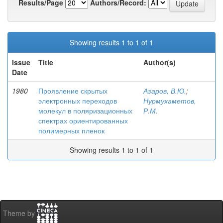
Results/Page
Authors/Record:
Showing results 1 to 1 of 1
Issue
Title
Author(s)
Date
1980
Проявление скрытых
Азаров, В.Ю.
;
электронных переходов
Нурмухаметов,
молекул в поляризационных
Р.М.
спектрах ориентированных
полимерных пленок
Showing results 1 to 1 of 1
Theme by