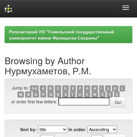
Skip
navigation
Репозиторий УО "Гомельский государственный
университет имени Франциска Скорины"
Browsing by Author
Нурмухаметов, Р.М.
Jump to:
0-9
A
B
C
D
E
F
G
H
I
J
K
L
M
N
O
P
Q
R
S
T
U
V
W
X
Y
Z
or enter first few letters:
Sort by:
In order: