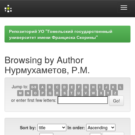
Skip
navigation
Репозиторий УО "Гомельский государственный
университет имени Франциска Скорины"
Browsing by Author
Нурмухаметов, Р.М.
Jump to:
0-9
A
B
C
D
E
F
G
H
I
J
K
L
M
N
O
P
Q
R
S
T
U
V
W
X
Y
Z
or enter first few letters:
Sort by:
In order: