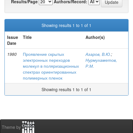
Results/Page
Authors/Record:
Showing results 1 to 1 of 1
Issue
Title
Author(s)
Date
1980
Проявление скрытых
Азаров, В.Ю.
;
электронных переходов
Нурмухаметов,
молекул в поляризационных
Р.М.
спектрах ориентированных
полимерных пленок
Showing results 1 to 1 of 1
Theme by