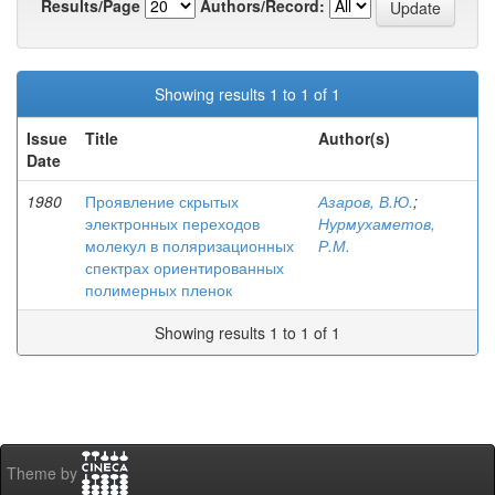
Results/Page
Authors/Record:
Showing results 1 to 1 of 1
Issue
Title
Author(s)
Date
1980
Проявление скрытых
Азаров, В.Ю.
;
электронных переходов
Нурмухаметов,
молекул в поляризационных
Р.М.
спектрах ориентированных
полимерных пленок
Showing results 1 to 1 of 1
Theme by