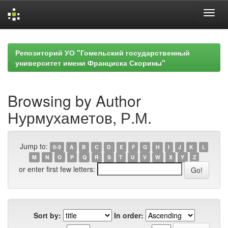
Skip
navigation
Репозиторий УО "Гомельский государственный
университет имени Франциска Скорины"
Browsing by Author
Нурмухаметов, Р.М.
Jump to:
0-9
A
B
C
D
E
F
G
H
I
J
K
L
M
N
O
P
Q
R
S
T
U
V
W
X
Y
Z
or enter first few letters:
Sort by:
In order: