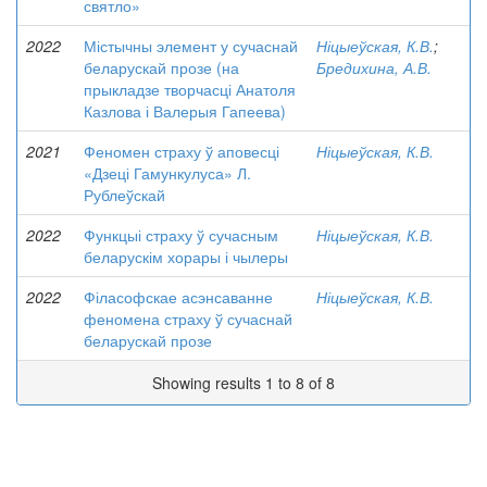
святло»
2022
Містычны элемент у сучаснай
Ніцыеўская, К.В.
;
беларускай прозе (на
Бредихина, А.В.
прыкладзе творчасці Анатоля
Казлова і Валерыя Гапеева)
2021
Феномен страху ў аповесці
Ніцыеўская, К.В.
«Дзеці Гамункулуса» Л.
Рублеўскай
2022
Функцыі страху ў сучасным
Ніцыеўская, К.В.
беларускім хорары і чылеры
2022
Філасофскае асэнсаванне
Ніцыеўская, К.В.
феномена страху ў сучаснай
беларускай прозе
Showing results 1 to 8 of 8