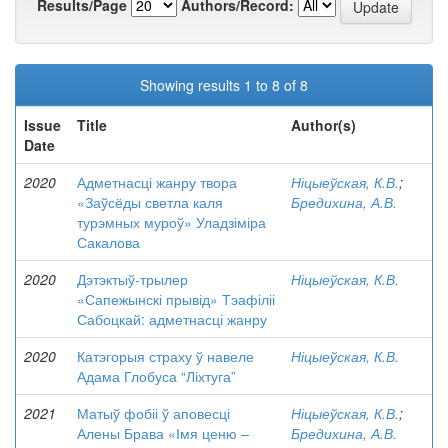
Results/Page
Authors/Record:
Showing results 1 to 8 of 8
Issue
Title
Author(s)
Date
2020
Адметнасці жанру твора
Ніцыеўская, К.В.
;
«Заўсёды светла каля
Бредихина, А.В.
турэмных муроў» Уладзіміра
Сакалова
2020
Дэтэктыў-трылер
Ніцыеўская, К.В.
«Сапежынскі прывід» Тэафіліі
Сабоцкай: адметнасці жанру
2020
Катэгорыя страху ў навеле
Ніцыеўская, К.В.
Адама Глобуса “Ліхтуга”
2021
Матыў фобіі ў аповесці
Ніцыеўская, К.В.
;
Алены Брава «Імя ценю –
Бредихина, А.В.