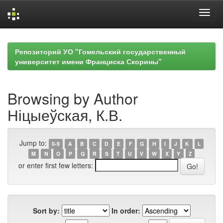
Skip
navigation
Репозиторий УО "Гомельский государственный
университет имени Франциска Скорины"
Browsing by Author
Ніцыеўская, К.В.
Jump to:
0-9
A
B
C
D
E
F
G
H
I
J
K
L
M
N
O
P
Q
R
S
T
U
V
W
X
Y
Z
or enter first few letters:
Sort by:
In order: