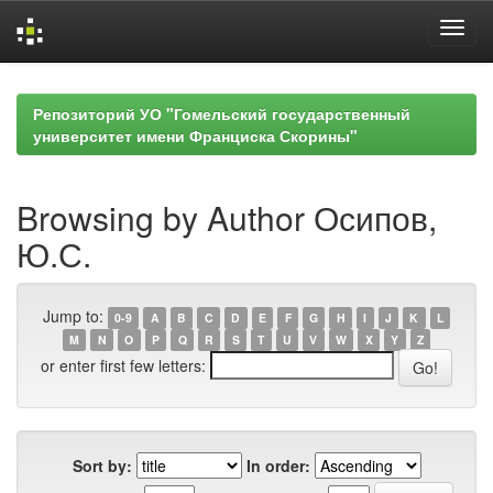
Skip
navigation
Репозиторий УО "Гомельский государственный
университет имени Франциска Скорины"
Browsing by Author Осипов,
Ю.С.
Jump to:
0-9
A
B
C
D
E
F
G
H
I
J
K
L
M
N
O
P
Q
R
S
T
U
V
W
X
Y
Z
or enter first few letters:
Sort by:
In order: