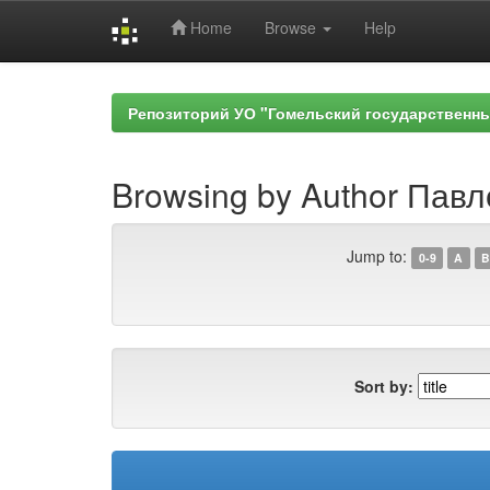
Home
Browse
Help
Skip
navigation
Репозиторий УО "Гомельский государственн
Browsing by Author Павл
Jump to:
0-9
A
B
Sort by: