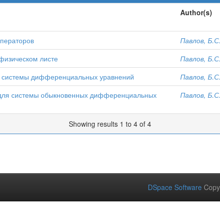
Author(s)
операторов
Павлов, Б.С
физическом листе
Павлов, Б.С
й системы дифференциальных уравнений
Павлов, Б.С
" для системы обыкновенных дифференциальных
Павлов, Б.С
Showing results 1 to 4 of 4
DSpace Software
Copy