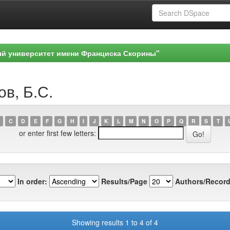
ый университет имени Франциска Скорины"
ов, Б.С.
C
D
E
F
G
H
I
J
K
L
M
N
O
P
Q
R
S
T
or enter first few letters:
In order:
Results/Page
Authors/Record
Showing results 1 to 4 of 4