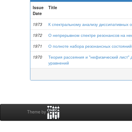
Issue
Title
Date
1973
К спектральному анализу диссипативных 
1972
О непрерывном спектре резонансов на не
1971
О полноте набора резонансных состояни
1970
Теория рассеяния и "нефизический лист
уравнений
Theme by