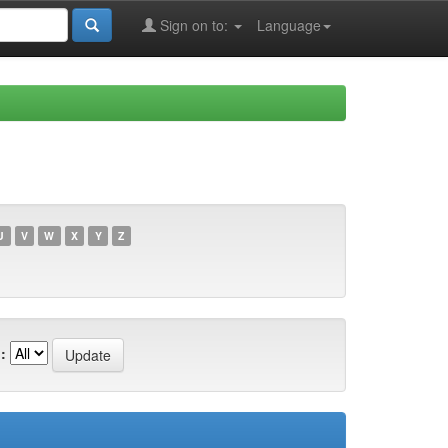
Sign on to:
Language
U
V
W
X
Y
Z
: