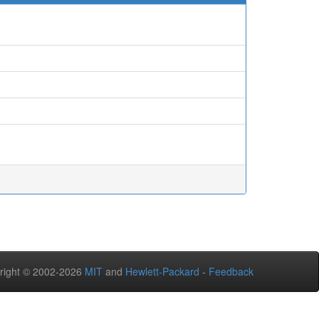
.
.
.
.
right © 2002-2026
MIT
and
Hewlett-Packard
-
Feedback