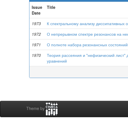
Issue
Title
Date
1973
К спектральному анализу диссипативных 
1972
О непрерывном спектре резонансов на не
1971
О полноте набора резонансных состояни
1970
Теория рассеяния и "нефизический лист
уравнений
Theme by