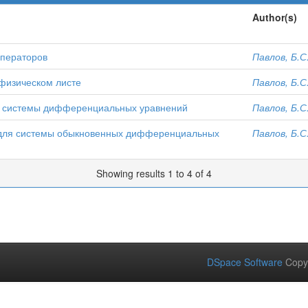
Author(s)
операторов
Павлов, Б.С
физическом листе
Павлов, Б.С
й системы дифференциальных уравнений
Павлов, Б.С
" для системы обыкновенных дифференциальных
Павлов, Б.С
Showing results 1 to 4 of 4
DSpace Software
Copy