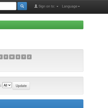
Sign on to:
Language
U
V
W
X
Y
Z
: