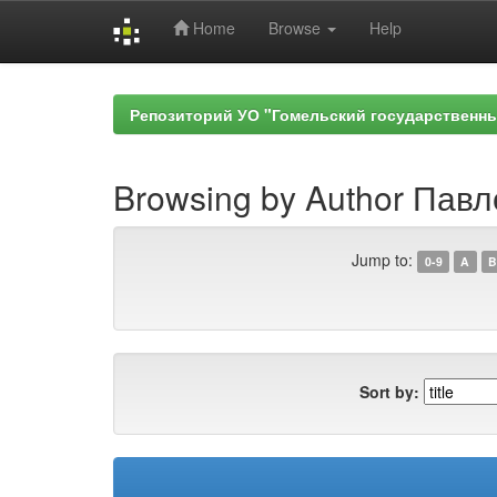
Home
Browse
Help
Skip
navigation
Репозиторий УО "Гомельский государственн
Browsing by Author Павл
Jump to:
0-9
A
B
Sort by: