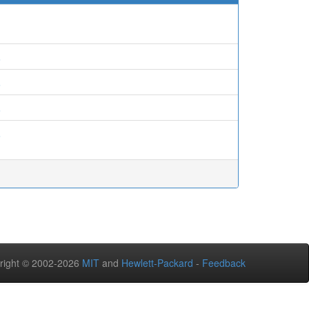
.
.
.
.
right © 2002-2026
MIT
and
Hewlett-Packard
-
Feedback