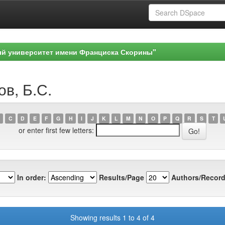
ый университет имени Франциска Скорины"
ов, Б.С.
C
D
E
F
G
H
I
J
K
L
M
N
O
P
Q
R
S
T
or enter first few letters:
In order:
Results/Page
Authors/Record
Showing results 1 to 4 of 4